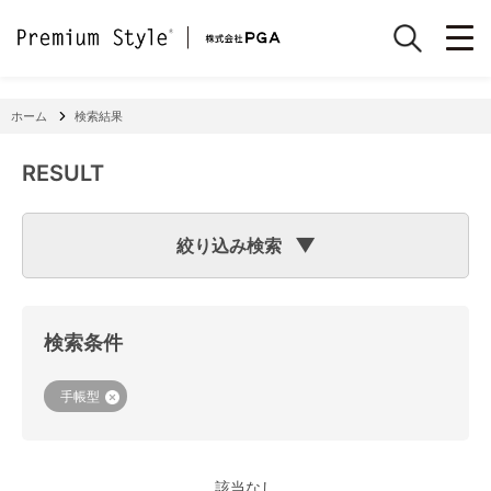
ホーム
検索結果
RESULT
絞り込み検索
検索のヒント
フリーワード検索で「
iPhone 7
」と入力して検索した場合
検索システムは「
iPhone
」と「
7
」という文字列を探します
検索条件
ので、「適合機種
iPhone
11」「商品サイズW
7
2×H141×D15
mm 60g」の商品なども検索に該当してしまいます。
機種で検索する場合は、
『絞り込み検索(機種で探す)』
をご
手帳型
利用ください。
該当なし