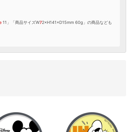
e
11」「商品サイズW
7
2×H141×D15mm 60g」の商品なども