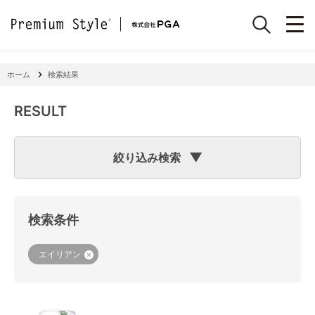
ホーム
検索結果
RESULT
絞り込み検索
検索のヒント
フリーワード検索で「
iPhone 7
」と入力して検索した場合
検索システムは「
iPhone
」と「
7
」という文字列を探します
検索条件
ので、「適合機種
iPhone
11」「商品サイズW
7
2×H141×D15
mm 60g」の商品なども検索に該当してしまいます。
機種で検索する場合は、
『絞り込み検索(機種で探す)』
をご
エイリアン
利用ください。