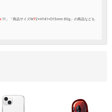
e
11」「商品サイズW
7
2×H141×D15mm 60g」の商品なども