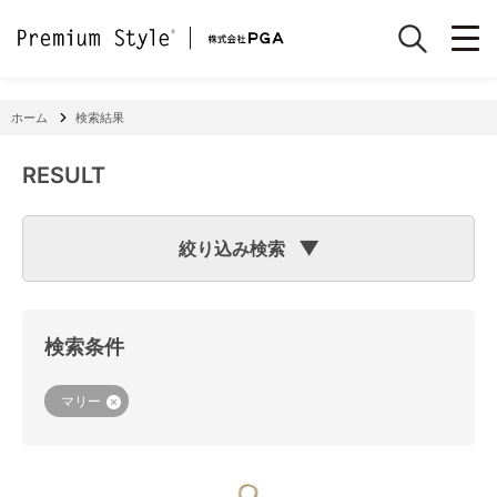
ホーム
検索結果
RESULT
絞り込み検索
検索のヒント
フリーワード検索で「
iPhone 7
」と入力して検索した場合
検索システムは「
iPhone
」と「
7
」という文字列を探します
検索条件
ので、「適合機種
iPhone
11」「商品サイズW
7
2×H141×D15
mm 60g」の商品なども検索に該当してしまいます。
機種で検索する場合は、
『絞り込み検索(機種で探す)』
をご
マリー
利用ください。