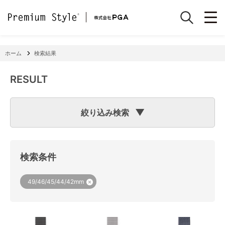
ホーム
検索結果
RESULT
絞り込み検索
検索のヒント
フリーワード検索で「
iPhone 7
」と入力して検索した場合
検索システムは「
iPhone
」と「
7
」という文字列を探します
検索条件
ので、「適合機種
iPhone
11」「商品サイズW
7
2×H141×D15
mm 60g」の商品なども検索に該当してしまいます。
機種で検索する場合は、
『絞り込み検索(機種で探す)』
をご
49/46/45/44/42mm
利用ください。