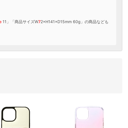
e
11」「商品サイズW
7
2×H141×D15mm 60g」の商品なども