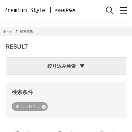
ホーム
検索結果
RESULT
絞り込み検索
検索のヒント
フリーワード検索で「
iPhone 7
」と入力して検索した場合
検索システムは「
iPhone
」と「
7
」という文字列を探します
検索条件
ので、「適合機種
iPhone
11」「商品サイズW
7
2×H141×D15
mm 60g」の商品なども検索に該当してしまいます。
機種で検索する場合は、
『絞り込み検索(機種で探す)』
をご
iPhone 16 Plus
利用ください。