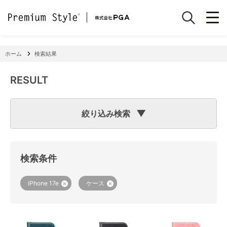
ホーム
検索結果
RESULT
絞り込み検索
検索のヒント
フリーワード検索で「
iPhone 7
」と入力して検索した場合
検索システムは「
iPhone
」と「
7
」という文字列を探します
検索条件
ので、「適合機種
iPhone
11」「商品サイズW
7
2×H141×D15
mm 60g」の商品なども検索に該当してしまいます。
機種で検索する場合は、
『絞り込み検索(機種で探す)』
をご
iPhone 17e
ケース
利用ください。