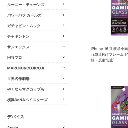
ルーニー・テューンズ
パワーパフ ガールズ
ガチャピン・ムック
チャギントン
サンエックス
iPhone 16用 液晶
れ防止PETフレーム 
円谷プロ
紋・反射防止]
MARUKO&COJICOJI
世界名作劇場
やくならマグカップも
横浜DeNAベイスターズ
デバイス
Apple