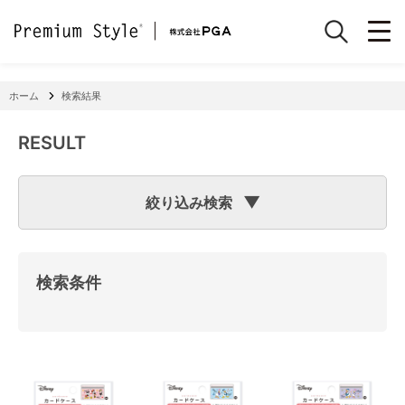
ホーム
検索結果
RESULT
絞り込み検索
検索のヒント
フリーワード検索で「
iPhone 7
」と入力して検索した場合
検索システムは「
iPhone
」と「
7
」という文字列を探します
検索条件
ので、「適合機種
iPhone
11」「商品サイズW
7
2×H141×D15
mm 60g」の商品なども検索に該当してしまいます。
機種で検索する場合は、
『絞り込み検索(機種で探す)』
をご
利用ください。