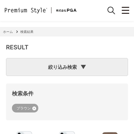
ホーム
検索結果
RESULT
絞り込み検索
検索のヒント
フリーワード検索で「
iPhone 7
」と入力して検索した場合
検索システムは「
iPhone
」と「
7
」という文字列を探します
検索条件
ので、「適合機種
iPhone
11」「商品サイズW
7
2×H141×D15
mm 60g」の商品なども検索に該当してしまいます。
機種で検索する場合は、
『絞り込み検索(機種で探す)』
をご
ブラウン
利用ください。