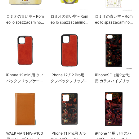
ロミオの青い空 – Rom
ロミオの青い空 – Rom
ロミオの青い空 – Rom
eo lo spazzacamino –
eo lo spazzacamino –
eo lo spazzacamino –
マウスパッド [ブラウ
リングホルダー [ブラ
リチウムバッテリー1
ン]
ウン]
0,000mAh [ブラウン]
iPhone 12 mini用 タフ
iPhone 12 /12 Pro用
iPhoneSE（第2世代）
バックフリップケース
タフバックフリップケ
用 ガラスハイブリッ
ブラウン
ース ブラウン
ドケース [アベンジャ
ーズ/ブラウン]
WALKMAN NW-A100
iPhone 11 Pro用 ガラ
iPhone 11用 ガラスハ