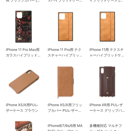
用 フリップカバー [キ
スハイブリッドケース
イブリッドケース [ア
ャメル]
[アベンジャーズ/ブラ
ベンジャーズ/ブラウ
ウン]
ン]
iPhone 11 Pro Max用
iPhone 11 Pro用 テク
iPhone 11用 テクスチ
ガラスハイブリッドケ
スチャーハイブリッド
ャーハイブリッドケー
ース [アベンジャーズ/
ケース オイルペーパ
ス オイルペーパー調
ブラウン]
ー調キャメル
キャメル
iPhone XS/X用PUレ
iPhone XS/X用フリッ
iPhone XR用 PUレザ
ザーケース ブラウン
プカバー PUレザーダ
ーケース グリップバ
メージ加工 ブラウン
ンド付き ブラウン