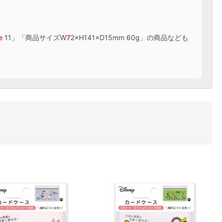
e
11」「商品サイズW
7
2×H141×D15mm 60g」の商品なども