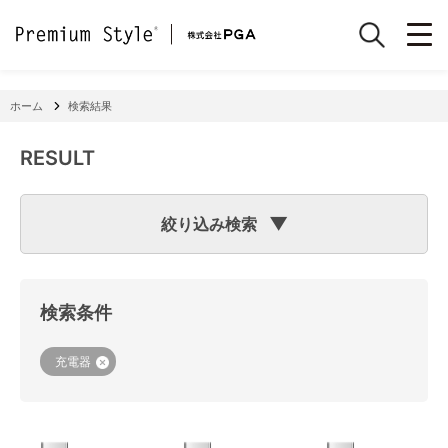
ホーム
検索結果
RESULT
絞り込み検索
検索のヒント
フリーワード検索で「
iPhone 7
」と入力して検索した場合
検索システムは「
iPhone
」と「
7
」という文字列を探します
検索条件
ので、「適合機種
iPhone
11」「商品サイズW
7
2×H141×D15
mm 60g」の商品なども検索に該当してしまいます。
機種で検索する場合は、
『絞り込み検索(機種で探す)』
をご
充電器
利用ください。