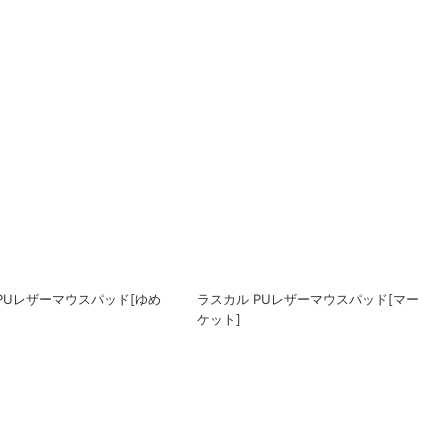
8-11インチタブレット用 PU
ラスカル 8-11インチタブレット用 PU
ーブケース[ゆめかわ]
レザースリーブケース[マーケット]
ラスカル PUレザーマウスパッド[マー
ケット]