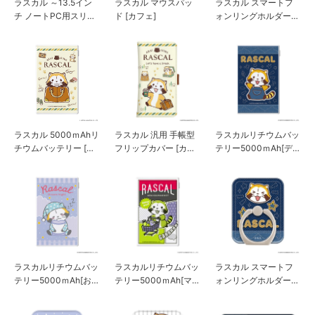
ラスカル ～13.5イン
ラスカル マウスパッ
ラスカル スマートフ
チ ノートPC用スリー
ド [カフェ]
ォンリングホルダー
ブケース [カフェ]
[カフェ]
ラスカル 5000ｍAhリ
ラスカル 汎用 手帳型
ラスカルリチウムバッ
チウムバッテリー [カ
フリップカバー [カフ
テリー5000ｍAh[デニ
フェ]
ェ]
ム]
ラスカルリチウムバッ
ラスカルリチウムバッ
ラスカル スマートフ
テリー5000ｍAh[おや
テリー5000ｍAh[マー
ォンリングホルダー
すみ]
ケット]
[デニム]