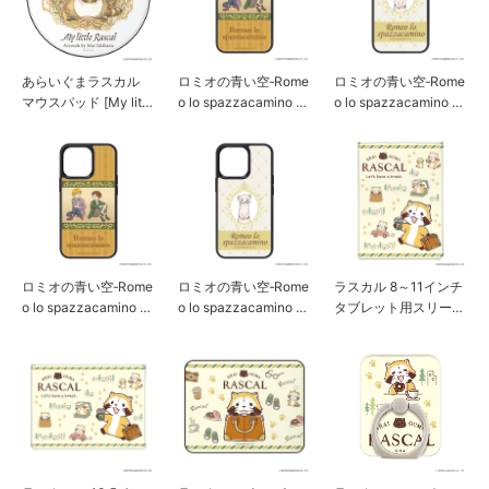
あらいぐまラスカル
ロミオの青い空‐Rome
ロミオの青い空‐Rome
マウスパッド [My littl
o lo spazzacamino – i
o lo spazzacamino – i
e Rascal]
Phone 13用アクリル
Phone 13用アクリル
パネルケース [ロミオ
パネルケース [ピッコ
&アルフレド]
ロ]
ロミオの青い空‐Rome
ロミオの青い空‐Rome
ラスカル 8～11インチ
o lo spazzacamino – i
o lo spazzacamino – i
タブレット用スリーブ
Phone 13 Pro用アク
Phone 13 Pro用アク
ケース [カフェ]
リルパネルケース [ロ
リルパネルケース [ピ
ミオ&アルフレド]
ッコロ]