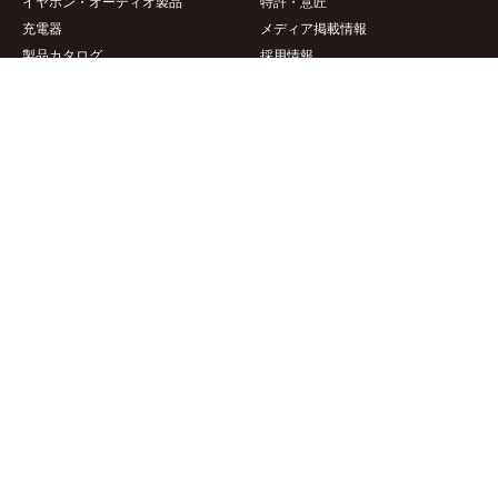
製品情報
企業情報
新製品一覧
会社概要
ケース・カバー
アクセスマップ
液晶フィルム・ガラス
地域貢献
イヤホン・オーディオ製品
特許・意匠
充電器
メディア掲載情報
製品カタログ
採用情報
サポート情報
このサイトについて
製品適合表
サイトポリシー
製品サポート情報
サイトマップ
商品画像ダウンロード
個人情報保護方針
商標について
お問い合わせ
個人向けお問い合わせフォーム
法人向けお問い合わせフォーム
Inquiry for international