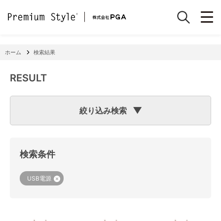
ホーム
検索結果
RESULT
絞り込み検索
検索のヒント
フリーワード検索で「
iPhone 7
」と入力して検索した場合
検索システムは「
iPhone
」と「
7
」という文字列を探します
検索条件
ので、「適合機種
iPhone
11」「商品サイズW
7
2×H141×D15
mm 60g」の商品なども検索に該当してしまいます。
機種で検索する場合は、
『絞り込み検索(機種で探す)』
をご
USB電源
利用ください。