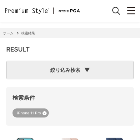
ホーム
検索結果
RESULT
絞り込み検索
検索のヒント
フリーワード検索で「
iPhone 7
」と入力して検索した場合
検索システムは「
iPhone
」と「
7
」という文字列を探します
検索条件
ので、「適合機種
iPhone
11」「商品サイズW
7
2×H141×D15
mm 60g」の商品なども検索に該当してしまいます。
機種で検索する場合は、
『絞り込み検索(機種で探す)』
をご
iPhone 11 Pro
利用ください。