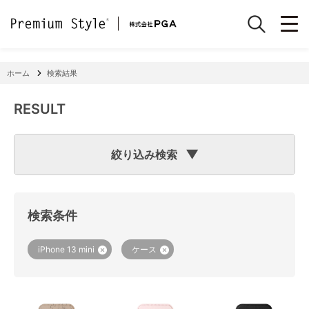
ホーム
検索結果
RESULT
絞り込み検索
検索のヒント
フリーワード検索で「
iPhone 7
」と入力して検索した場合
検索システムは「
iPhone
」と「
7
」という文字列を探します
検索条件
ので、「適合機種
iPhone
11」「商品サイズW
7
2×H141×D15
mm 60g」の商品なども検索に該当してしまいます。
機種で検索する場合は、
『絞り込み検索(機種で探す)』
をご
iPhone 13 mini
ケース
利用ください。