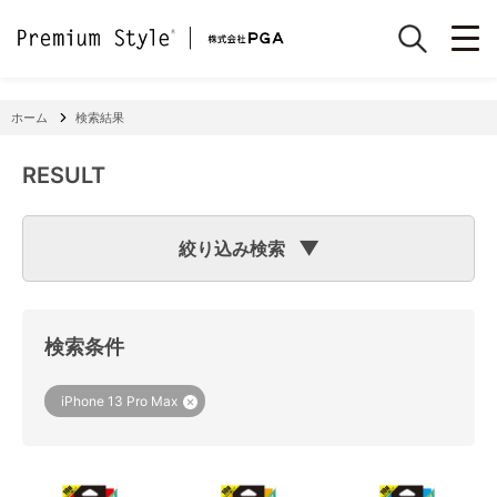
ホーム
検索結果
RESULT
絞り込み検索
検索のヒント
フリーワード検索で「
iPhone 7
」と入力して検索した場合
検索システムは「
iPhone
」と「
7
」という文字列を探します
検索条件
ので、「適合機種
iPhone
11」「商品サイズW
7
2×H141×D15
mm 60g」の商品なども検索に該当してしまいます。
機種で検索する場合は、
『絞り込み検索(機種で探す)』
をご
iPhone 13 Pro Max
利用ください。