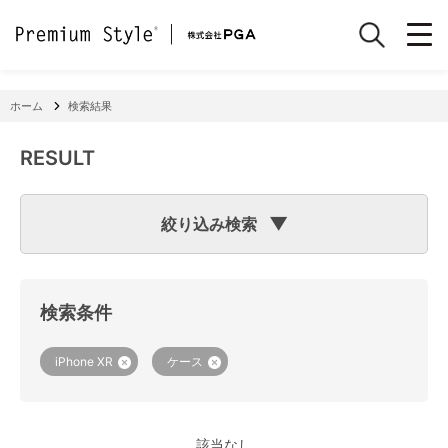
ホーム
検索結果
RESULT
絞り込み検索
検索のヒント
フリーワード検索で「
iPhone 7
」と入力して検索した場合
検索システムは「
iPhone
」と「
7
」という文字列を探します
検索条件
ので、「適合機種
iPhone
11」「商品サイズW
7
2×H141×D15
mm 60g」の商品なども検索に該当してしまいます。
機種で検索する場合は、
『絞り込み検索(機種で探す)』
をご
iPhone XR
ケース
利用ください。
該当なし