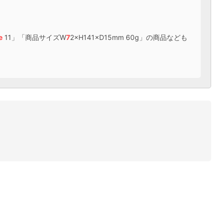
e
11」「商品サイズW
7
2×H141×D15mm 60g」の商品なども