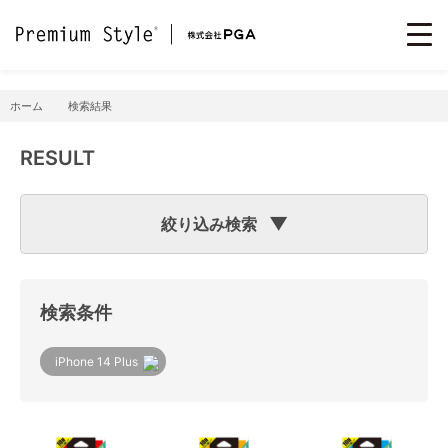
ホーム
検索結果
RESULT
絞り込み検索
検索のヒント
フリーワード検索で「
iPhone 7
」と入力して検索した場合
検索システムは「
iPhone
」と「
7
」という文字列を探します
検索条件
ので、「適合機種
iPhone
11」「商品サイズW
7
2×H141×D15
mm 60g」の商品なども検索に該当してしまいます。
機種で検索する場合は、
『絞り込み検索(機種で探す)』
をご
iPhone 14 Plus
利用ください。