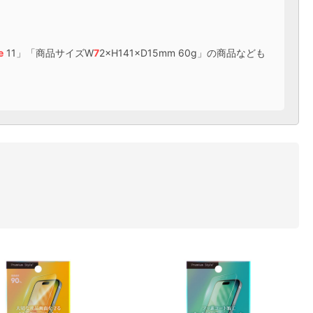
e
11」「商品サイズW
7
2×H141×D15mm 60g」の商品なども