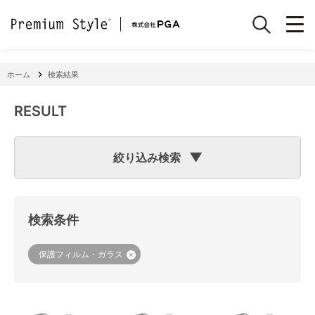
ホーム
検索結果
RESULT
絞り込み検索
検索のヒント
フリーワード検索で「
iPhone 7
」と入力して検索した場合
検索システムは「
iPhone
」と「
7
」という文字列を探します
検索条件
ので、「適合機種
iPhone
11」「商品サイズW
7
2×H141×D15
mm 60g」の商品なども検索に該当してしまいます。
機種で検索する場合は、
『絞り込み検索(機種で探す)』
をご
保護フィルム・ガラス
利用ください。