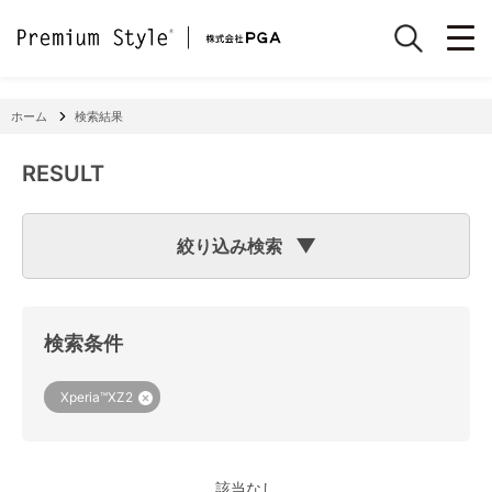
ホーム
検索結果
RESULT
絞り込み検索
検索のヒント
フリーワード検索で「
iPhone 7
」と入力して検索した場合
検索システムは「
iPhone
」と「
7
」という文字列を探します
検索条件
ので、「適合機種
iPhone
11」「商品サイズW
7
2×H141×D15
mm 60g」の商品なども検索に該当してしまいます。
機種で検索する場合は、
『絞り込み検索(機種で探す)』
をご
Xperia™XZ2
利用ください。
該当なし