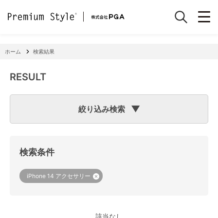
ホーム
検索結果
RESULT
絞り込み検索
検索のヒント
フリーワード検索で「
iPhone 7
」と入力して検索した場合
検索システムは「
iPhone
」と「
7
」という文字列を探します
検索条件
ので、「適合機種
iPhone
11」「商品サイズW
7
2×H141×D15
mm 60g」の商品なども検索に該当してしまいます。
機種で検索する場合は、
『絞り込み検索(機種で探す)』
をご
iPhone 14 アクセサリー
利用ください。
該当なし