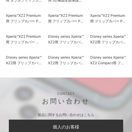
用 ダブルフリップカ
用 3D液晶全面保護ガ
用 3D液晶全面保護ガ
バー スクエア型ポケ
ラス PETフレーム ブ
ラス PETフレーム シ
ット ネイビー
ラック
ルバー
Xperia™XZ2 Premium
Xperia™XZ2 Premium
Xperia™XZ2 Premium
用 フリップカバー PU
用 フリップカバー PU
用 フリップカバー PU
レザーダメージ加工シ
レザーダメージ加工シ
レザーダメージ加工シ
リーズ ブラック
リーズ ブルー
リーズ ダスティピン
ク
Xperia™XZ2 Premium
Disney series Xperia™
Disney series Xperia™
用 フリップカバー カ
XZ2用 フリップカバー
XZ2用 フリップカバー
ーボン調ブラック
パステルリボン [ミニ
パステルリボン [アリ
ーマウス］
エル］
Disney series Xperia™
Disney series Xperia™