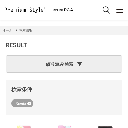
ホーム
検索結果
RESULT
絞り込み検索
検索のヒント
フリーワード検索で「
iPhone 7
」と入力して検索した場合
検索システムは「
iPhone
」と「
7
」という文字列を探します
検索条件
ので、「適合機種
iPhone
11」「商品サイズW
7
2×H141×D15
mm 60g」の商品なども検索に該当してしまいます。
機種で検索する場合は、
『絞り込み検索(機種で探す)』
をご
Xperia
利用ください。