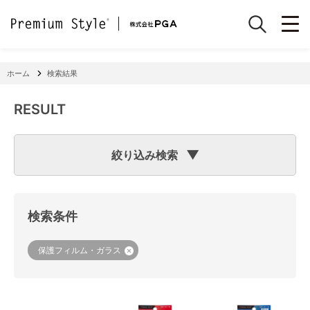
ホーム
検索結果
RESULT
絞り込み検索
検索のヒント
フリーワード検索で「
iPhone 7
」と入力して検索した場合
検索システムは「
iPhone
」と「
7
」という文字列を探します
検索条件
ので、「適合機種
iPhone
11」「商品サイズW
7
2×H141×D15
mm 60g」の商品なども検索に該当してしまいます。
機種で検索する場合は、
『絞り込み検索(機種で探す)』
をご
保護フィルム・ガラス
利用ください。