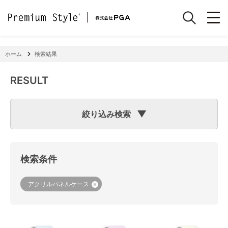
ホーム
検索結果
RESULT
絞り込み検索
検索のヒント
フリーワード検索で「
iPhone 7
」と入力して検索した場合
検索システムは「
iPhone
」と「
7
」という文字列を探します
検索条件
ので、「適合機種
iPhone
11」「商品サイズW
7
2×H141×D15
mm 60g」の商品なども検索に該当してしまいます。
機種で検索する場合は、
『絞り込み検索(機種で探す)』
をご
アクリルパネルケース
利用ください。