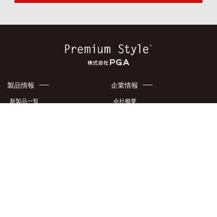
Yahoo!ショッピング
Amazon
製品情報
企業情報
新製品一覧
会社概要
ケース・カバー
アクセスマップ
液晶フィルム・ガラス
地域貢献
イヤホン・オーディオ製品
特許・意匠
充電器
メディア掲載情報
製品カタログ
採用情報