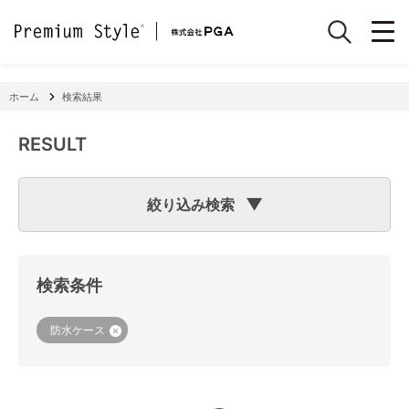
ホーム
検索結果
RESULT
絞り込み検索
検索のヒント
フリーワード検索で「
iPhone 7
」と入力して検索した場合
検索システムは「
iPhone
」と「
7
」という文字列を探します
検索条件
ので、「適合機種
iPhone
11」「商品サイズW
7
2×H141×D15
mm 60g」の商品なども検索に該当してしまいます。
機種で検索する場合は、
『絞り込み検索(機種で探す)』
をご
防水ケース
利用ください。