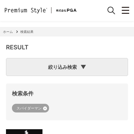
ホーム
検索結果
RESULT
絞り込み検索
検索のヒント
フリーワード検索で「
iPhone 7
」と入力して検索した場合
検索システムは「
iPhone
」と「
7
」という文字列を探します
検索条件
ので、「適合機種
iPhone
11」「商品サイズW
7
2×H141×D15
mm 60g」の商品なども検索に該当してしまいます。
機種で検索する場合は、
『絞り込み検索(機種で探す)』
をご
スパイダーマン
利用ください。