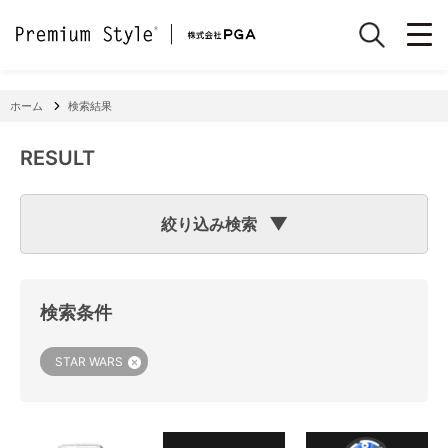
ホーム
検索結果
RESULT
絞り込み検索
検索のヒント
フリーワード検索で「
iPhone 7
」と入力して検索した場合
検索システムは「
iPhone
」と「
7
」という文字列を探します
検索条件
ので、「適合機種
iPhone
11」「商品サイズW
7
2×H141×D15
mm 60g」の商品なども検索に該当してしまいます。
機種で検索する場合は、
『絞り込み検索(機種で探す)』
をご
STAR WARS
利用ください。