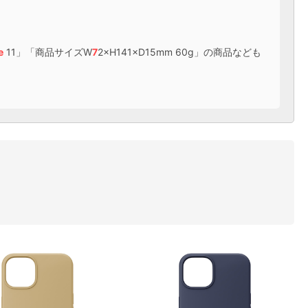
e
11」「商品サイズW
7
2×H141×D15mm 60g」の商品なども