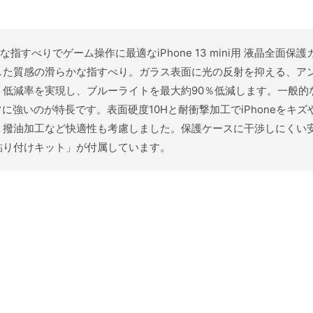
かな指すべりでゲーム操作に最適なiPhone 13 mini用 液晶全
した質感の滑らかな指すべり。ガラス表面に光の反射を抑える、ア
低減率を実現し、ブルーライトを最大約90％低減します。一般的
性が非常に強いのが特長です。表面硬度10Hと耐衝撃加工でiPhone
・撥油加工など快適性も考慮しました。保護ケースに干渉しにくい
貼り付けキット」が付属しています。