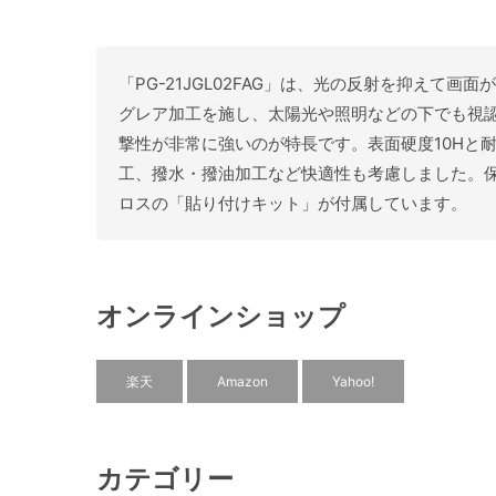
「PG-21JGL02FAG」は、光の反射を抑えて画
グレア加工を施し、太陽光や照明などの下でも視認性
撃性が非常に強いのが特長です。表面硬度10Hと
工、撥水・撥油加工など快適性も考慮しました。
ロスの「貼り付けキット」が付属しています。
オンラインショップ
楽天
Amazon
Yahoo!
カテゴリー