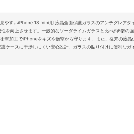
面が見やすいiPhone 13 mini用 液晶全面保護ガラスのアンチ
を向上させます。一般的なソーダライムガラスと比べ約6倍の強度を誇る
耐衝撃加工でiPhoneをキズや衝撃から守ります。また、従来の液
保護ケースに干渉しにくい安心設計。ガラスの貼り付けに便利なガ