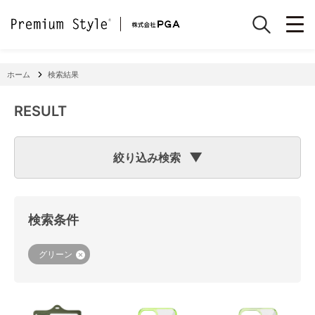
ホーム
検索結果
RESULT
絞り込み検索
検索のヒント
フリーワード検索で「
iPhone 7
」と入力して検索した場合
検索システムは「
iPhone
」と「
7
」という文字列を探します
検索条件
ので、「適合機種
iPhone
11」「商品サイズW
7
2×H141×D15
mm 60g」の商品なども検索に該当してしまいます。
機種で検索する場合は、
『絞り込み検索(機種で探す)』
をご
グリーン
利用ください。