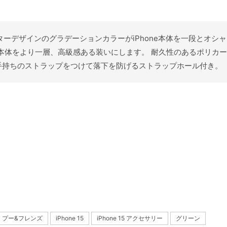
クターデザインのグラデーションカラーがiPhone本体を一段とオシャレ
e本体をより一層、高級感ある装いにします。 耐久性のあるポリカ
手持ちのストラップをつけて落下を防げるストラップホール付き。
プー&フレンズ
iPhone 15
iPhone 15 アクセサリー
グリーン