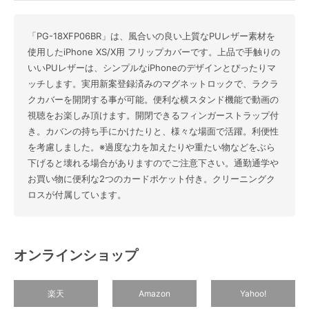
「PG-18XFP06BR」は、風合いの良い上質なPUレザー素材を
使用したiPhone XS/X用 フリップカバーです。上品で手触りの
いいPUレザーは、シンプルなiPhoneのデザインとぴったりマ
ッチします。実用新案登録済みのマグネットロックで、ラクラ
クカバーを開閉する事が可能。便利な横スタンド機能で動画の
視聴をお楽しみ頂けます。開閉できるフィンガーストラップ付
き。カバンの持ち手にかけたりと、様々な場面で活躍。利便性
を考慮しました。※過度な力を加えたりや重たい物などをぶら
下げると壊れる場合がありますのでご注意下さい。通勤通学や
お買い物に便利な2つのカードポケット付き。クリーニングク
ロスが付属しています。
オンラインショップ
楽天
Amazon
Yahoo!