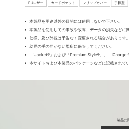
PUレザー
カードポケット
フリップカバー
手帳型
本製品を用途以外の目的には使用しないで下さい。
本製品を使用しての事故や故障、データの損失などに
仕様、及び外観は予告なく変更される場合があります
幼児の手の届かない場所に保管してください。
「iJacket®」および「Premium Style®」、「iCh
本サイトおよび本製品のパッケージなどに記載されて
製品に