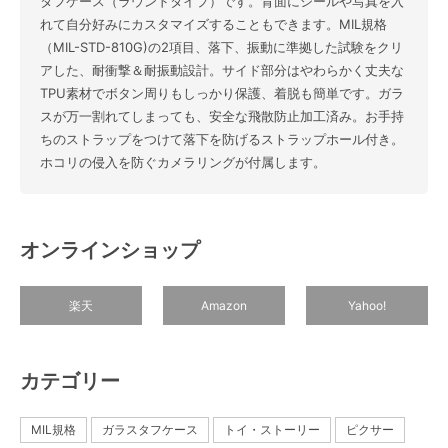
タフケース（ラウンドタイプ）です。背面にシールや写真を入
れて自分好みにカスタマイズすることもできます。MIL規格
（MIL-STD-810G)の2項目、落下、振動に準拠した試験をクリ
アした、耐衝撃＆耐振動設計。サイド部分はやわらかく丈夫な
TPU素材でボタン周りもしっかり保護、着脱も簡単です。ガラ
スが万一割れてしまっても、安全な飛散防止加工済み。お手持
ちのストラップをつけて落下を防げるストラップホール付き。
ホコリの侵入を防ぐカメラリングが付属します。
オンラインショップ
楽天
Amazon
Yahoo!
カテゴリー
MIL規格
ガラスタフケース
トイ・ストーリー
ピクサー