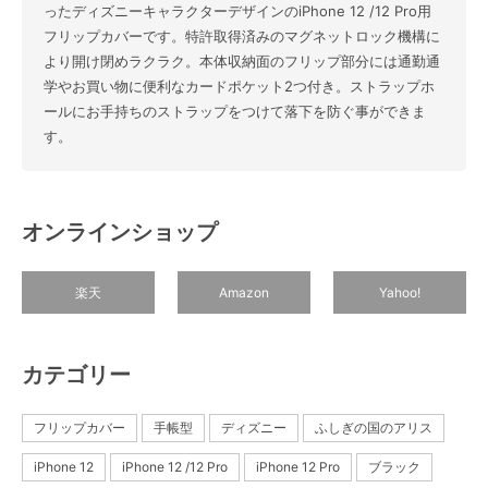
ったディズニーキャラクターデザインのiPhone 12 /12 Pro用
フリップカバーです。特許取得済みのマグネットロック機構に
より開け閉めラクラク。本体収納面のフリップ部分には通勤通
学やお買い物に便利なカードポケット2つ付き。ストラップホ
ールにお手持ちのストラップをつけて落下を防ぐ事ができま
す。
オンラインショップ
楽天
Amazon
Yahoo!
カテゴリー
フリップカバー
手帳型
ディズニー
ふしぎの国のアリス
iPhone 12
iPhone 12 /12 Pro
iPhone 12 Pro
ブラック