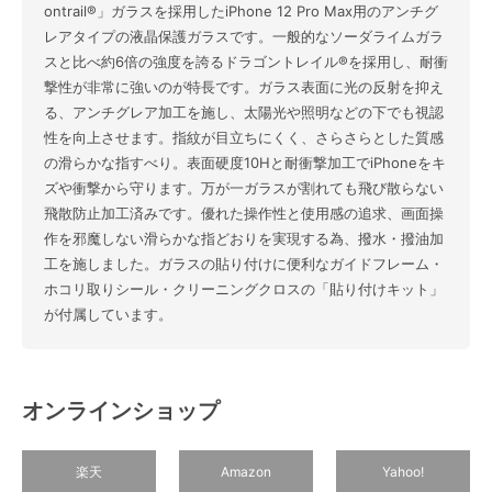
ontrail®」ガラスを採用したiPhone 12 Pro Max用のアンチグ
レアタイプの液晶保護ガラスです。一般的なソーダライムガラ
スと比べ約6倍の強度を誇るドラゴントレイル®を採用し、耐衝
撃性が非常に強いのが特長です。ガラス表面に光の反射を抑え
る、アンチグレア加工を施し、太陽光や照明などの下でも視認
性を向上させます。指紋が目立ちにくく、さらさらとした質感
の滑らかな指すべり。表面硬度10Hと耐衝撃加工でiPhoneをキ
ズや衝撃から守ります。万が一ガラスが割れても飛び散らない
飛散防止加工済みです。優れた操作性と使用感の追求、画面操
作を邪魔しない滑らかな指どおりを実現する為、撥水・撥油加
工を施しました。ガラスの貼り付けに便利なガイドフレーム・
ホコリ取りシール・クリーニングクロスの「貼り付けキット」
が付属しています。
オンラインショップ
楽天
Amazon
Yahoo!