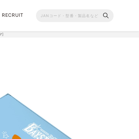
RECRUIT
マ]