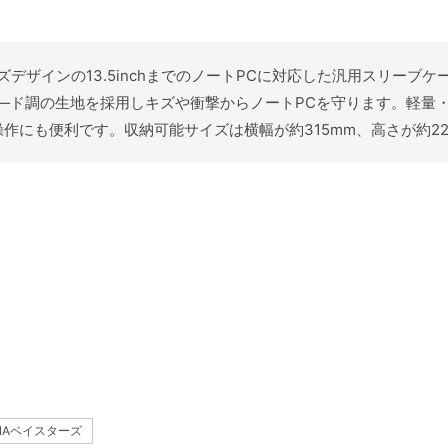
スターズデザインの13.5inchまでのノートPCに対応した汎用スリ
―ド調の生地を採用しキズや衝撃からノートPCを守ります。軽量
にも便利です。収納可能サイズは横幅が約315mm、高さが約22
NAベイスターズ