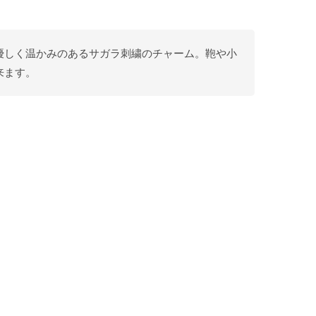
。優しく温かみのあるサガラ刺繍のチャーム。鞄や小
来ます。