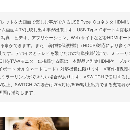
タブレットを大画面で楽しむ事ができるUSB Type-Cコネクタ HDMI
し、ゲーム画面をTVに映し出す事が出来ます。USB Type-Cポート
写真、ビデオ、アプリケーション、Web サイトなどをHDMIポ
像度で表示する事ができます。また、著作権保護機能（HDCP)対応により多
可能です。デバイスとテレビを繋ぐだけの簡単接続設計で、ミラーリン
TCHをTVやモニターに接続する際は、本製品と別途HDMIケーブルが必
de（ディスプレイポート オルタネートモード）対応機種に限ります。※著作権
ラーリングができない場合があります。※SWITCHで使用するには
対応/40W以上、SWITCH 2の場合は20V対応/60WI以上出力できる
の画面は消灯します。