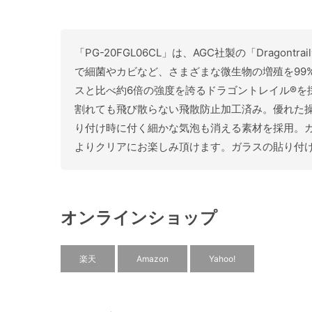
「PG-20FGL06CL」は、AGC社製の「Drago
で細菌やカビなど、さまざまな微生物の増殖を99
スと比べ約6倍の強度を誇るドラゴントレイル®を
割れても飛び散らない飛散防止加工済み。優れた
り付け時に付く細かな気泡も消える素材を採用。
よりクリアにお楽しみ頂けます。ガラスの貼り付
オンラインショップ
楽天
Amazon
Yahoo!