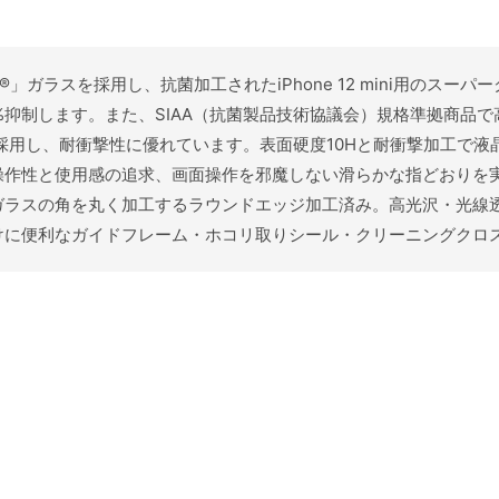
ntrail®」ガラスを採用し、抗菌加工されたiPhone 12 mini
%抑制します。また、SIAA（抗菌製品技術協議会）規格準拠商品
採用し、耐衝撃性に優れています。表面硬度10Hと耐衝撃加工で
操作性と使用感の追求、画面操作を邪魔しない滑らかな指どおりを
ガラスの角を丸く加工するラウンドエッジ加工済み。高光沢・光線透
けに便利なガイドフレーム・ホコリ取りシール・クリーニングクロ