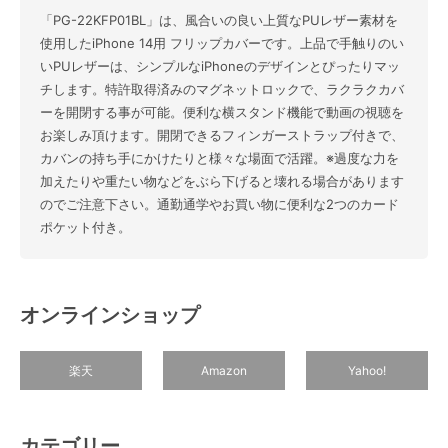
「PG-22KFP01BL」は、風合いの良い上質なPUレザー素材を
使用したiPhone 14用 フリップカバーです。上品で手触りのい
いPUレザーは、シンプルなiPhoneのデザインとぴったりマッ
チします。特許取得済みのマグネットロックで、ラクラクカバ
ーを開閉する事が可能。便利な横スタンド機能で動画の視聴を
お楽しみ頂けます。開閉できるフィンガーストラップ付きで、
カバンの持ち手にかけたりと様々な場面で活躍。※過度な力を
加えたりや重たい物などをぶら下げると壊れる場合があります
のでご注意下さい。通勤通学やお買い物に便利な2つのカード
ポケット付き。
オンラインショップ
楽天
Amazon
Yahoo!
カテゴリー