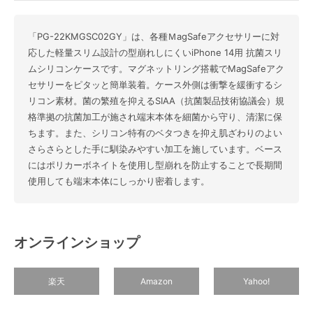
「PG-22KMGSC02GY」は、各種ＭagSafeアクセサリーに対
応した軽量スリム設計の型崩れしにくいiPhone 14用 抗菌スリ
ムシリコンケースです。マグネットリング搭載でMagSafeアク
セサリーをピタッと簡単装着。ケース外側は衝撃を緩衝するシ
リコン素材。菌の繁殖を抑えるSIAA（抗菌製品技術協議会）規
格準拠の抗菌加工が施され端末本体を細菌から守り、清潔に保
ちます。また、シリコン特有のベタつきを抑え肌ざわりのよい
さらさらとした手に馴染みやすい加工を施しています。ベース
にはポリカーボネイトを使用し型崩れを防止することで長期間
使用しても端末本体にしっかり密着します。
オンラインショップ
楽天
Amazon
Yahoo!