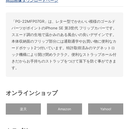
商品画像ダウンロードページ
「PG-22MFP07GR」は、レター型でかわいい模様のゴールド
パーツがポイントのiPhone SE 第3世代 フリップカバーです。
スエード調の生地で温かみのある風合いの良いデザインです。
本体収納面のフリップ部分には通勤通学やお買い物に便利なカ
ードポケット2つ付いています。特許取得済みのマグネットロ
ック機構により開け閉めラクラク。便利なストラップホール付
きだからお手持ちのストラップをつけて落下を防ぐ事ができま
す。
オンラインショップ
楽天
Amazon
Yahoo!